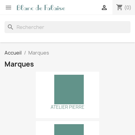
shopping_cart


(0)
search
Accueil
Marques
Marques
ATELIER PIERRE