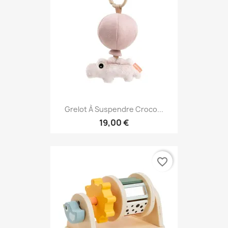
Grelot À Suspendre Croco...
19,00 €
favorite_border