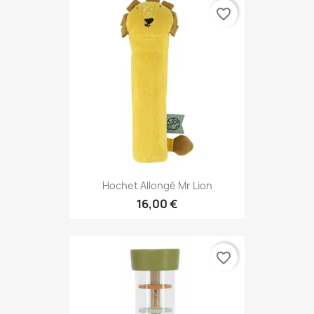
favorite_border
Hochet Allongé Mr Lion
16,00 €
favorite_border