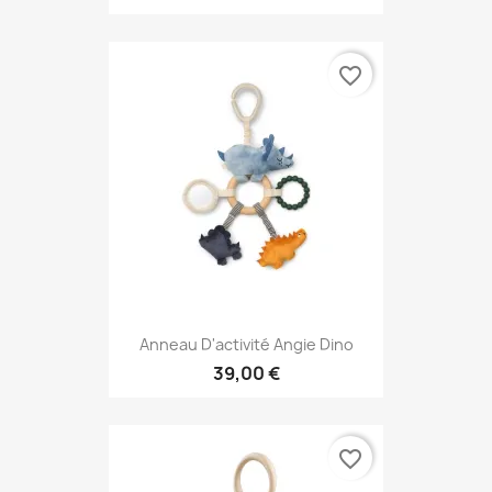
favorite_border
Anneau D'activité Angie Dino
39,00 €
favorite_border