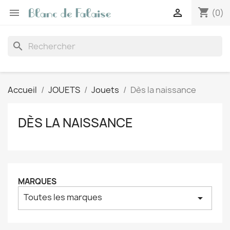
shopping_cart


(0)
search
Accueil
JOUETS
Jouets
Dès la naissance
DÈS LA NAISSANCE
MARQUES
Toutes les marques
arrow_drop_down