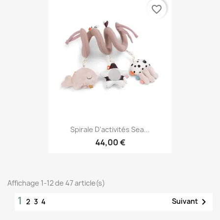
favorite_border
Spirale D'activités Sea...
44,00 €
Affichage 1-12 de 47 article(s)
1

Suivant
2
3
4