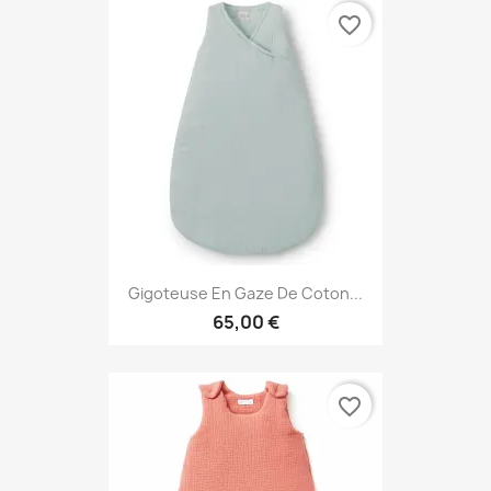
favorite_border
Gigoteuse En Gaze De Coton...
65,00 €
favorite_border