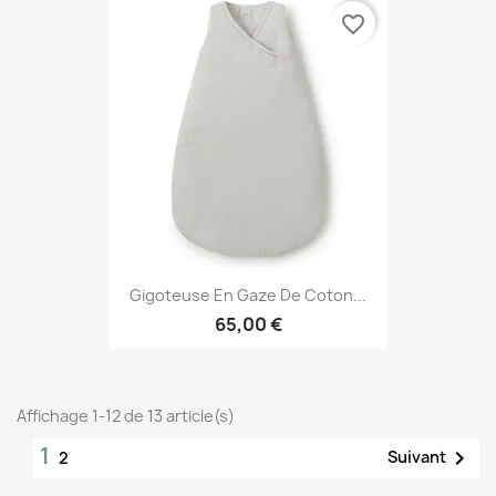
favorite_border
Gigoteuse En Gaze De Coton...
65,00 €
Affichage 1-12 de 13 article(s)
1

Suivant
2