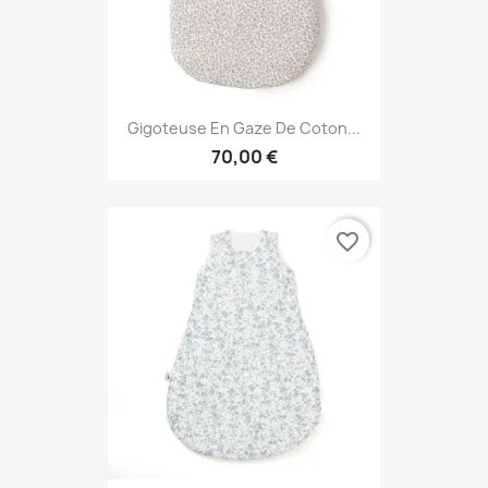
Gigoteuse En Gaze De Coton...
70,00 €
favorite_border