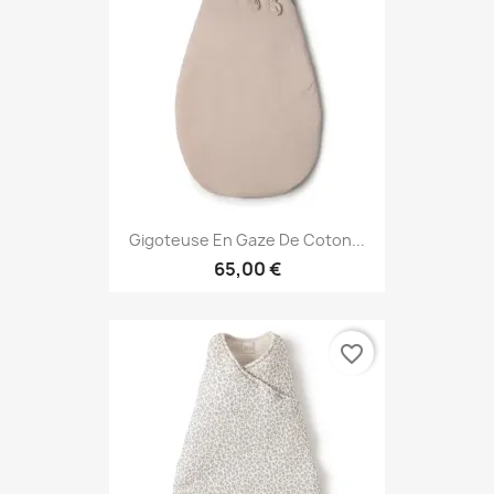
Gigoteuse En Gaze De Coton...
65,00 €
favorite_border