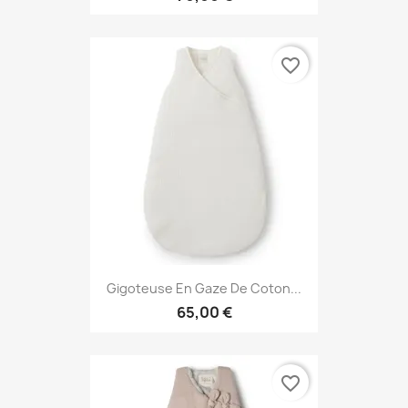
favorite_border
Gigoteuse En Gaze De Coton...
65,00 €
favorite_border