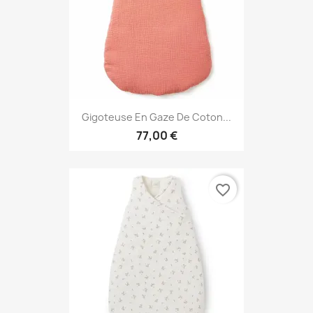
Gigoteuse En Gaze De Coton...
77,00 €
favorite_border