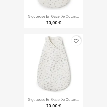
Gigoteuse En Gaze De Coton...
70,00 €
favorite_border
Gigoteuse En Gaze De Coton...
70,00 €