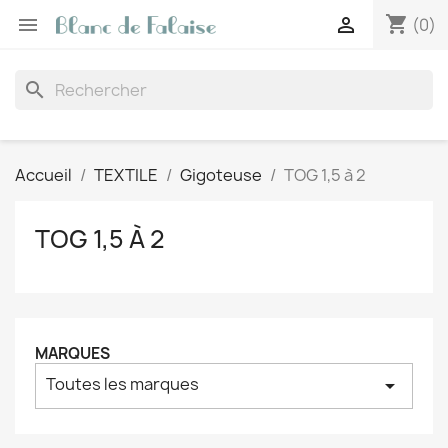
shopping_cart


(0)
search
Accueil
TEXTILE
Gigoteuse
TOG 1,5 à 2
TOG 1,5 À 2
MARQUES
Toutes les marques
arrow_drop_down