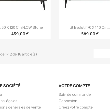
Aperçu rapide
Aperçu rapide


it 60 X 120 Cm FLOW Stone
Lit Evolutif 70 X 140 Cm..
459,00 €
589,00 €
ge 1-12 de 18 article(s)
E SOCIÉTÉ
VOTRE COMPTE
son
Suivi de commande
ns légales
Connexion
ions générales de vente
Créez votre compte