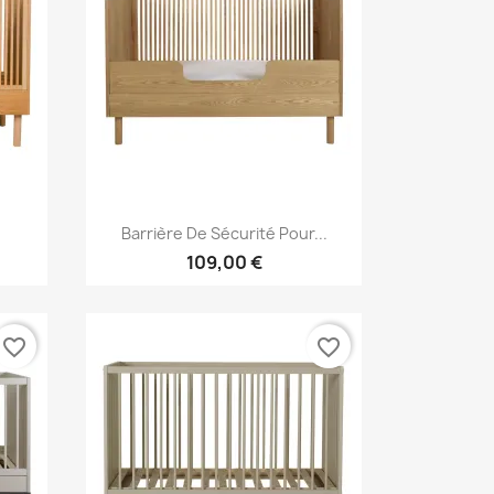
Aperçu rapide

.
Barrière De Sécurité Pour...
109,00 €
favorite_border
favorite_border