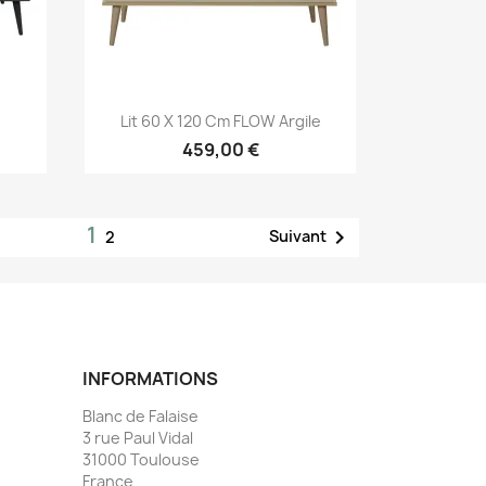
Aperçu rapide

.
Lit 60 X 120 Cm FLOW Argile
459,00 €
1

Suivant
2
INFORMATIONS
Blanc de Falaise
3 rue Paul Vidal
31000 Toulouse
France