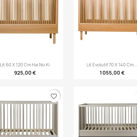
Aperçu rapide
Aperçu rapide


Lit 60 X 120 Cm Hai No Ki
Lit Evolutif 70 X 140 Cm..
925,00 €
1 055,00 €
favorite_border