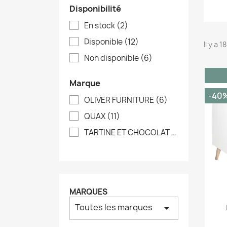
Disponibilité
En stock
(2)
Disponible
(12)
Il y a 
Non disponible
(6)
Marque
-40
OLIVER FURNITURE
(6)
QUAX
(11)
TARTINE ET CHOCOLAT
(1)
MARQUES
Toutes les marques
arrow_drop_down