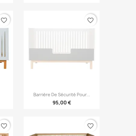
favorite_border
favorite_border
Aperçu rapide

.
Barrière De Sécurité Pour...
95,00 €
favorite_border
favorite_border