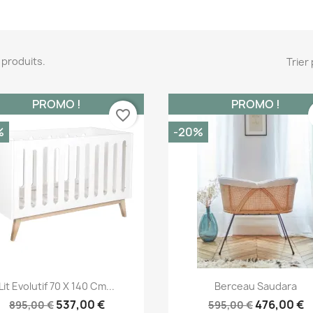
18 produits.
Trier 
PROMO !
PROMO !
favorite_border
%
-20%
Aperçu rapide
Aperçu rapide


Lit Evolutif 70 X 140 Cm...
Berceau Saudara
537,00 €
476,00 €
895,00 €
595,00 €