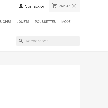
shopping_cart

Panier
(0)
Connexion
LUCHES
JOUETS
POUSSETTES
MODE
search