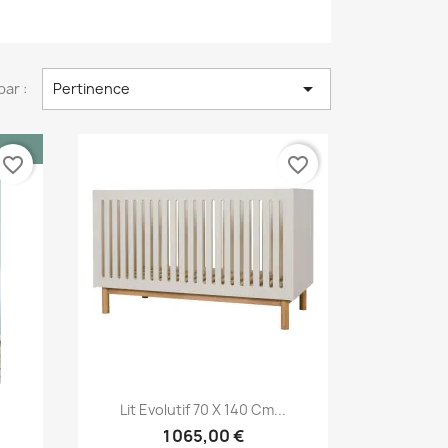

par :
Pertinence
favorite_border
favorite_border
Aperçu rapide

Lit Evolutif 70 X 140 Cm...
1 065,00 €