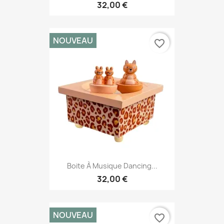
32,00 €
NOUVEAU
favorite_border
Boite À Musique Dancing...
32,00 €
NOUVEAU
favorite_border