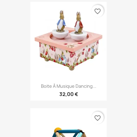
favorite_border
Boite À Musique Dancing...
32,00 €
favorite_border