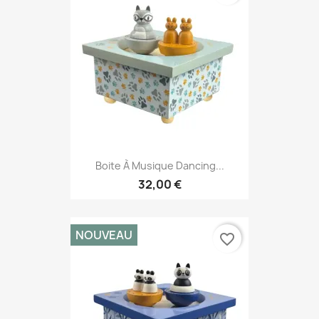
Boite À Musique Dancing...
32,00 €
NOUVEAU
favorite_border