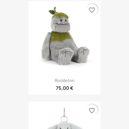
favorite_border
Rockleton
75,00 €
favorite_border