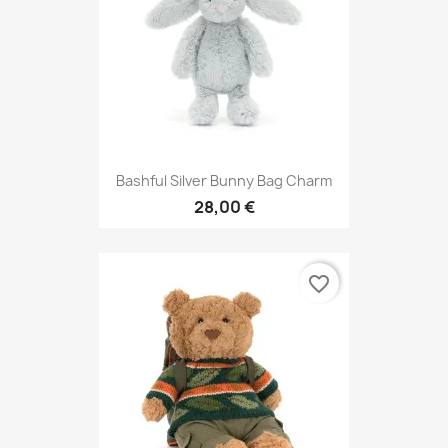
Bashful Silver Bunny Bag Charm
28,00 €
favorite_border