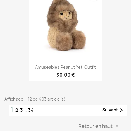
Amuseables Peanut Yeti Outfit
30,00 €
Affichage 1-12 de 403 article(s)
1

Suivant
2
3
…
34
Retour en haut
