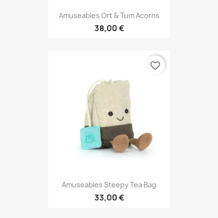
Amuseables Ort & Tum Acorns
38,00 €
favorite_border
Amuseables Steepy Tea Bag
33,00 €