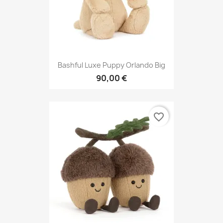
Bashful Luxe Puppy Orlando Big
90,00 €
favorite_border