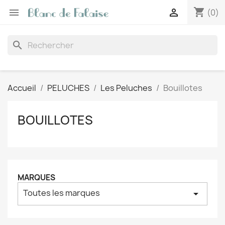
shopping_cart


(0)
search
Accueil
PELUCHES
Les Peluches
Bouillotes
BOUILLOTES
MARQUES
Toutes les marques
arrow_drop_down