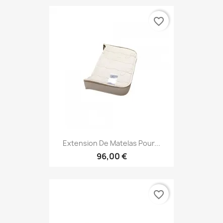
favorite_border
Extension De Matelas Pour...
96,00 €
favorite_border