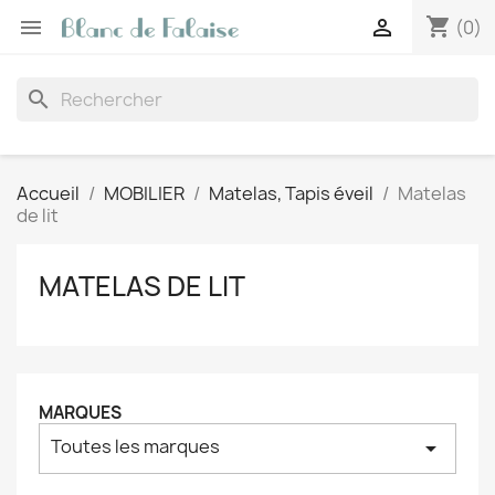
shopping_cart


(0)
search
Accueil
MOBILIER
Matelas, Tapis éveil
Matelas
de lit
MATELAS DE LIT
MARQUES
Toutes les marques
arrow_drop_down