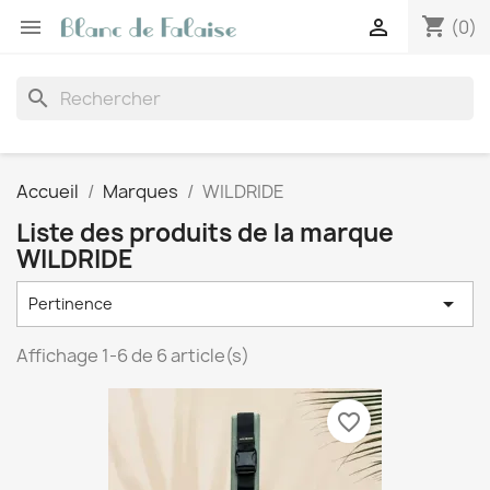
shopping_cart


(0)
search
Accueil
Marques
WILDRIDE
Liste des produits de la marque
WILDRIDE

Pertinence
Affichage 1-6 de 6 article(s)
favorite_border