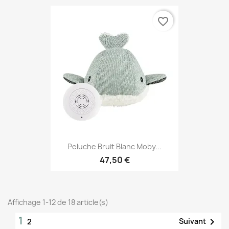
favorite_border
Peluche Bruit Blanc Moby...
47,50 €
Affichage 1-12 de 18 article(s)
1

Suivant
2