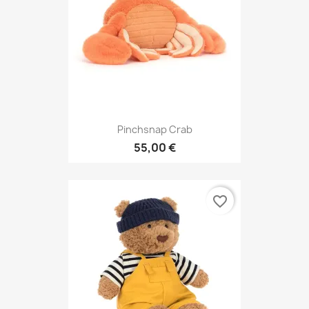
Pinchsnap Crab
55,00 €
favorite_border