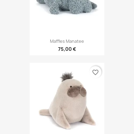
Maffles Manatee
75,00 €
favorite_border