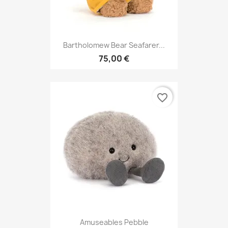
Bartholomew Bear Seafarer...
75,00 €
favorite_border
Amuseables Pebble