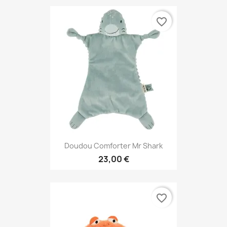
favorite_border
Doudou Comforter Mr Shark
23,00 €
favorite_border