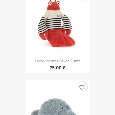
Larry Lobster Sailor Outfit
75,00 €
favorite_border