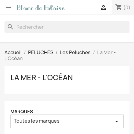
shopping_cart


(0)
search
Accueil
PELUCHES
Les Peluches
La Mer -
L'Océan
LA MER - L'OCÉAN
MARQUES
Toutes les marques
arrow_drop_down