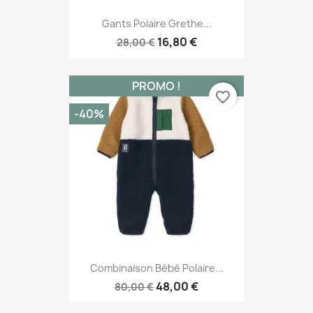
Gants Polaire Grethe...
16,80 €
28,00 €
PROMO !
favorite_border
-40%
Combinaison Bébé Polaire...
48,00 €
80,00 €