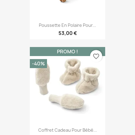
Poussette En Polaire Pour...
53,00 €
PROMO !
favorite_border
-40%
Coffret Cadeau Pour Bébé...