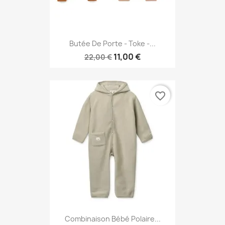
Butée De Porte - Toke -...
11,00 €
22,00 €
favorite_border
Combinaison Bébé Polaire...