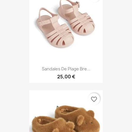
Sandales De Plage Bre...
25,00 €
favorite_border