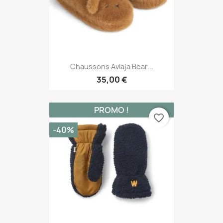
Chaussons Aviaja Bear...
35,00 €
PROMO !
favorite_border
-40%