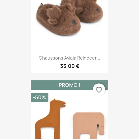
Chaussons Aviaja Reindeer...
35,00 €
PROMO !
favorite_border
-50%