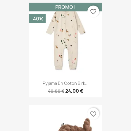
PROMO !
favorite_border
-40%
Pyjama En Coton Birk...
24,00 €
40,00 €
favorite_border