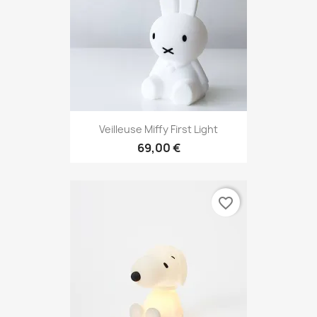
Veilleuse Miffy First Light
69,00 €
favorite_border