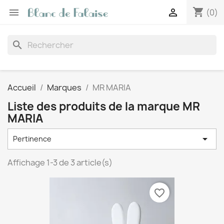
shopping_cart


(0)
search
Accueil
Marques
MR MARIA
Liste des produits de la marque MR
MARIA

Pertinence
Affichage 1-3 de 3 article(s)
favorite_border