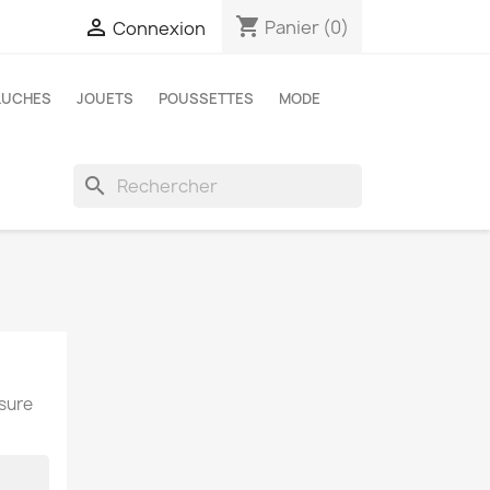
shopping_cart

Panier
(0)
Connexion
LUCHES
JOUETS
POUSSETTES
MODE
search
esure