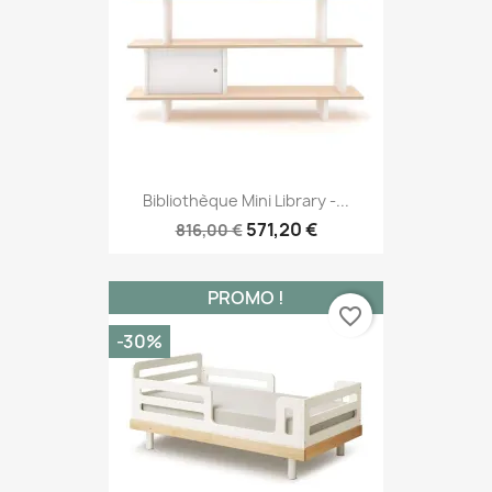
Bibliothèque Mini Library -...
571,20 €
816,00 €
PROMO !
favorite_border
-30%