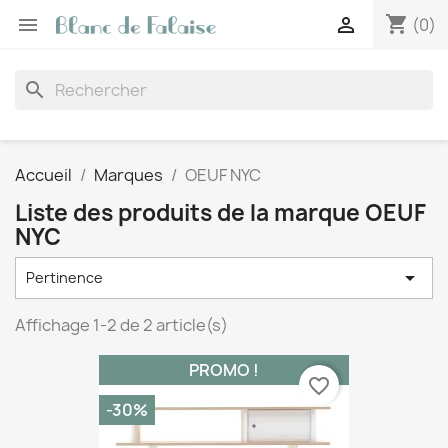
shopping_cart


(0)
search
Accueil
Marques
OEUF NYC
Liste des produits de la marque OEUF
NYC

Pertinence
Affichage 1-2 de 2 article(s)
PROMO !
favorite_border
-30%