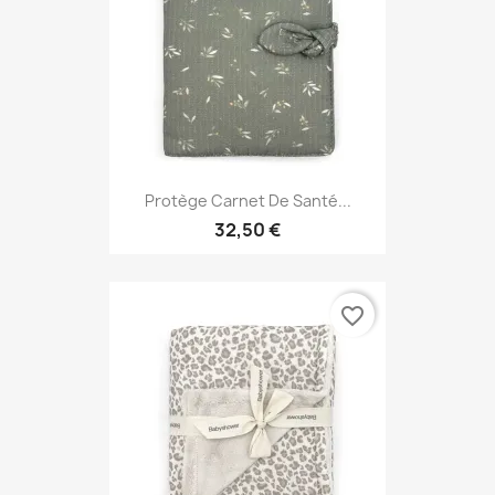
Protège Carnet De Santé...
32,50 €
favorite_border