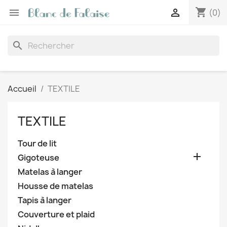
shopping_cart


(0)
search
Accueil
TEXTILE
TEXTILE
Tour de lit

Gigoteuse
Matelas à langer
Housse de matelas
Tapis à langer
Couverture et plaid