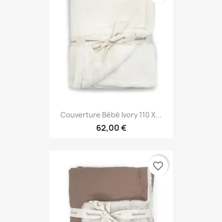
Couverture Bébé Ivory 110 X...
62,00 €
favorite_border