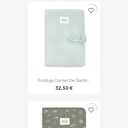
favorite_border
Protège Carnet De Santé...
32,50 €
favorite_border