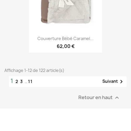
Couverture Bébé Caramel...
62,00 €
Affichage 1-12 de 122 article(s)
1

Suivant
2
3
…
11
Retour en haut
