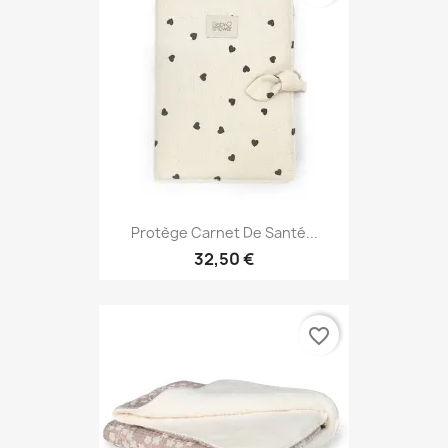
Protège Carnet De Santé...
32,50 €
favorite_border