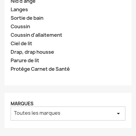
Nid d'ange
Langes
Sortie de bain
Coussin
Coussin d'allaitement
Ciel de lit
Drap, drap housse
Parure de lit
Protège Carnet de Santé
MARQUES
Toutes les marques
arrow_drop_down